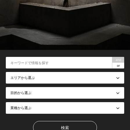
and
or